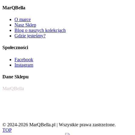
MarQBella
O marce
Nasz Sklep
Blog o naszych kolekcjach
Gdzie jesteśmy?
Społeczności
Facebook
Instagram
Dane Sklepu
MarQBella
Aleja Solidarności 30A 07-100 Węgrów
NIP 8241814903
REGON 521628206
© 2024-2026 MarQBella.pl | Wszystkie prawa zastrzeżone.
TOP