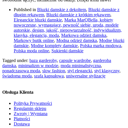
Published in
Bluzki damskie z dekoltem
,
Bluzki damskie z
długim rękawem
,
Bluzki damskie z krótkim rękawem
,
Eleganckie bluzki damskie
,
Marka MarQBella, kobiety
nowoczesne, wymagające, pewność siebie, uroda, modele
autorskie, design, jakość, niepowtarzalność, indywidualizm,
klasyka, elegancja, moda
,
Markowa odzież damska
,
Markowy butik online
,
Modna odzież damska
,
Modne bluzki
damskie
,
Modne komplety damskie
,
Polska marka modowa
,
Polska moda online
,
Sukienki damskie
Tagged under:
baza garderoby
,
capsule wardrobe
,
garderoba
damska
,
minimalizm w modzie
,
moda minimalistyczna
,
ponadczasowa moda
,
slow fashion
,
styl elegancki
,
styl klasyczny
,
świadoma moda
,
szafa kapsułowa
,
uniwersalne stylizacje
Obsługa Klienta
Polityka Prywatności
Regulamin sklepu
Zwroty | Wymiana
Płatności
Dostawa