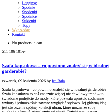
Legginsy
Spodnie
Spodenki
Spódnice
Sukienki
Topy
Wyprzedaż
Kontakt
No products in cart.
511 106 101
Szafa kapsułowa – co powinno znaleźć się w idealnej
garderobie?
czwartek, 09 kwietnia 2026
by
Iza Bala
Szafa kapsułowa – co powinno znaleźć się w idealnej garderobie?
Szafa kapsułowa to coś znacznie więcej niż chwilowy trend – to
świadome podejście do mody, które pozwala uprościć codzienne
wybory i jednocześnie zawsze wyglądać stylowo. Jej główną ideą
jest stworzenie spójnej kolekcji ubrań, które można ze sobą
swobodnie łączyć, niezależnie od okazji. Dzięki temu nawet